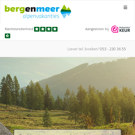
Menu
Klanttevredenheid
Aangesloten bij
Liever tel.
boeken?
053 - 230 36 55