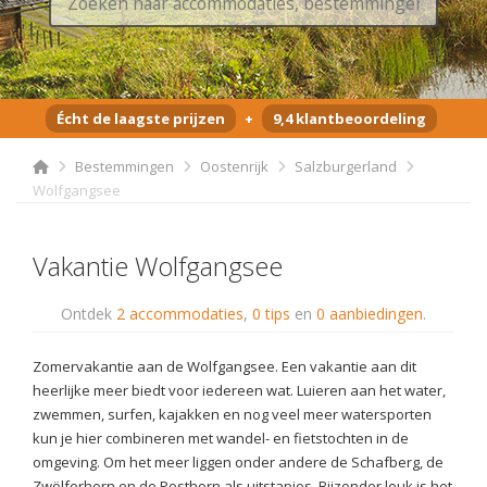
Écht de laagste prijzen
+
9,4 klantbeoordeling
Bestemmingen
Oostenrijk
Salzburgerland
Wolfgangsee
Vakantie Wolfgangsee
Ontdek
2 accommodaties
,
0 tips
en
0 aanbiedingen
.
Zomervakantie aan de Wolfgangsee. Een vakantie aan dit
heerlijke meer biedt voor iedereen wat. Luieren aan het water,
zwemmen, surfen, kajakken en nog veel meer watersporten
kun je hier combineren met wandel- en fietstochten in de
omgeving. Om het meer liggen onder andere de Schafberg, de
Zwölferhorn en de Posthorn als uitstapjes. Bijzonder leuk is het