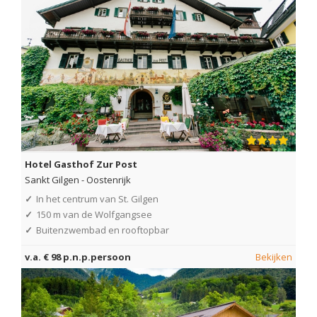
Hotel Gasthof Zur Post
Sankt Gilgen
-
Oostenrijk
✓
In het centrum van St. Gilgen
✓
150 m van de Wolfgangsee
✓
Buitenzwembad en rooftopbar
v.a. € 98 p.n.p.persoon
Bekijken