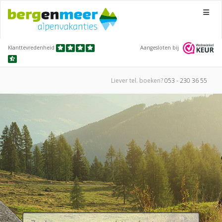
Menu
Klanttevredenheid
Aangesloten bij
Liever tel.
boeken?
053 - 230 36 55