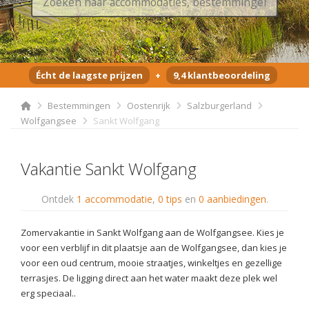
Écht de laagste prijzen
+
9,4 klantbeoordeling
Bestemmingen
Oostenrijk
Salzburgerland
Wolfgangsee
Sankt Wolfgang
Vakantie Sankt Wolfgang
Ontdek
1 accommodatie
,
0 tips
en
0 aanbiedingen
.
Zomervakantie in Sankt Wolfgang aan de Wolfgangsee. Kies je
voor een verblijf in dit plaatsje aan de Wolfgangsee, dan kies je
voor een oud centrum, mooie straatjes, winkeltjes en gezellige
terrasjes. De ligging direct aan het water maakt deze plek wel
erg speciaal..