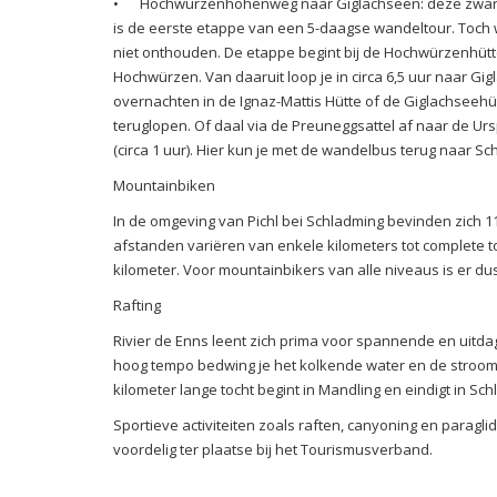
•
Hochwürzenhöhenweg naar Giglachseen: deze zware
is de eerste etappe van een 5-daagse wandeltour. Toch w
niet onthouden. De etappe begint bij de Hochwürzenhütt
Hochwürzen. Van daaruit loop je in circa 6,5 uur naar Gi
overnachten in de Ignaz-Mattis Hütte of de Giglachseeh
teruglopen. Of daal via de Preuneggsattel af naar de Ur
(circa 1 uur). Hier kun je met de wandelbus terug naar 
Mountainbiken
In de omgeving van Pichl bei Schladming bevinden zich 
afstanden variëren van enkele kilometers tot complete 
kilometer. Voor mountainbikers van alle niveaus is er d
Rafting
Rivier de Enns leent zich prima voor spannende en uitda
hoog tempo bedwing je het kolkende water en de stroom
kilometer lange tocht begint in Mandling en eindigt in Sc
Sportieve activiteiten zoals raften, canyoning en paragl
voordelig ter plaatse bij het Tourismusverband.