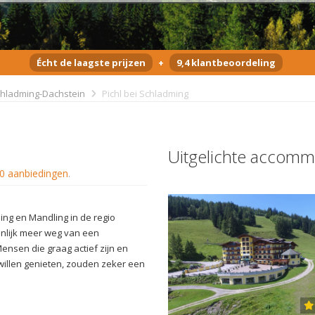
Écht de laagste prijzen
+
9,4 klantbeoordeling
hladming-Dachstein
Pichl bei Schladming
Uitgelichte accomm
0 aanbiedingen
.
ming en Mandling in de regio
enlijk meer weg van een
Mensen die graag actief zijn en
 willen genieten, zouden zeker een