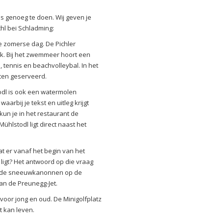
is genoeg te doen. Wij geven je
ichl bei Schladming:
e zomerse dag. De Pichler
k. Bij het zwemmeer hoort een
 tennis en beachvolleybal. In het
hten geserveerd.
odl is ook een watermolen
rbij je tekst en uitleg krijgt
un je in het restaurant de
hlstodl ligt direct naast het
t er vanaf het begin van het
ligt? Het antwoord op die vraag
ver de sneeuwkanonnen op de
van de Preunegg-Jet.
 voor jong en oud. De Minigolfplatz
it kan leven.