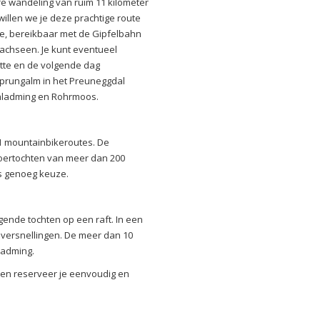
 wandeling van ruim 11 kilometer
illen we je deze prachtige route
e, bereikbaar met de Gipfelbahn
glachseen. Je kunt eventueel
ütte en de volgende dag
sprungalm in het Preuneggdal
Schladming en Rohrmoos.
11 mountainbikeroutes. De
toertochten van meer dan 200
us genoeg keuze.
gende tochten op een raft. In een
versnellingen. De meer dan 10
hladming.
iden reserveer je eenvoudig en