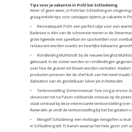
Tips voor je vakantie in Pichl bei Schladming
Weer of geen weer, in Pichl bei Schladming en omgeving 
graag enkele tips voor uitstapjes tijdens je vakantie in P
•
Recreatiepark Pichl: een perfect uitje voor een warm
Badesee is één van de schoonste meren in de Steiermar
grote ligweide met speeltuin en sportvelden voor voetbal,
restaurant worden snacks en heerlijke Italiaanse gerec
•
Rondleiding Mühlstodl: bij de nieuwe berghut Mühlst
gebouwd. In de zomer worden er rondleidingen gegeven waa
over hoe de granen tot bloem worden vermalen. Nadien k
producten proeven die de chef-kok van het meel maakt. Mü
dalstation van de gondelbaan Silver-Jet in Reiteralm.
•
Tentoonstelling ‘Zomersneeuw’: hoe zorg je ervoor da
skiseizoen tot na Pasen voldoende sneeuw op de pistes 
staat centraal bij deze interessante tentoonstelling o
Reiteralm. Je vindt de tentoonstelling bij het bergstation 
•
Minigolf Schladming: een middagje minigolfen is leuk
in Schladming telt 15 banen waarop het hele gezin zich u