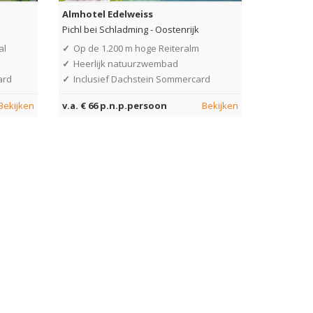
Almhotel Edelweiss
Pichl bei Schladming
-
Oostenrijk
al
✓
Op de 1.200 m hoge Reiteralm
✓
Heerlijk natuurzwembad
ard
✓
Inclusief Dachstein Sommercard
Bekijken
v.a. € 66 p.n.p.persoon
Bekijken