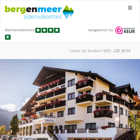
Menu
Klanttevredenheid
Aangesloten bij
Liever tel.
boeken?
053 - 230 36 55