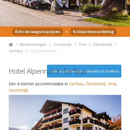
Écht de laagste prijzen
+
9,4 klantbeoordeling
Bestemmingen
Oostenrijk
Tirol
Oberinntal
Serfaus
Hotel Alpenruh
Hotel Alpenruh in Serfaus
Ook als wintersportvakantie te boeken
Een 4-sterren accommodatie in
Serfaus
,
Oberinntal
,
Tirol
,
Oostenrijk
.