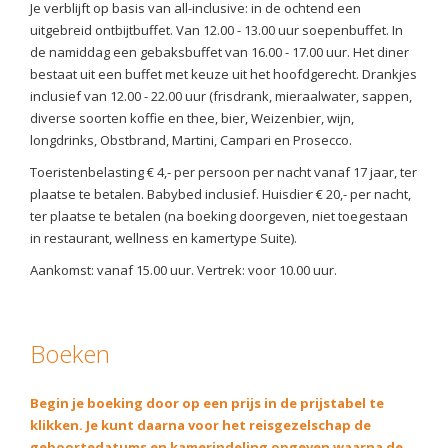
Je verblijft op basis van all-inclusive: in de ochtend een
uitgebreid ontbijtbuffet. Van 12.00 - 13.00 uur soepenbuffet. In
de namiddag een gebaksbuffet van 16.00 - 17.00 uur. Het diner
bestaat uit een buffet met keuze uit het hoofdgerecht. Drankjes
inclusief van 12.00 - 22.00 uur (frisdrank, mieraalwater, sappen,
diverse soorten koffie en thee, bier, Weizenbier, wijn,
longdrinks, Obstbrand, Martini, Campari en Prosecco.
Toeristenbelasting € 4,- per persoon per nacht vanaf 17 jaar, ter
plaatse te betalen. Babybed inclusief. Huisdier € 20,- per nacht,
ter plaatse te betalen (na boeking doorgeven, niet toegestaan
in restaurant, wellness en kamertype Suite).
Aankomst: vanaf 15.00 uur. Vertrek: voor 10.00 uur.
Boeken
Begin je boeking door op een prijs in de prijstabel te
klikken. Je kunt daarna voor het reisgezelschap de
geboortedatums en kamerindeling opgeven waarna de