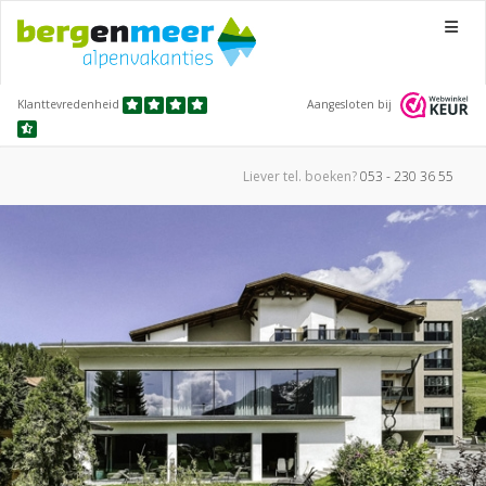
Menu
Klanttevredenheid
Aangesloten bij
Liever tel.
boeken?
053 - 230 36 55