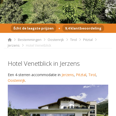
Écht de laagste prijzen
+
9,4 klantbeoordeling
Bestemmingen
Oostenrijk
Tirol
Pitztal
Jerzens
Hotel Venetblick
Hotel Venetblick in Jerzens
Een 4-sterren accommodatie in
Jerzens
,
Pitztal
,
Tirol
,
Oostenrijk
.