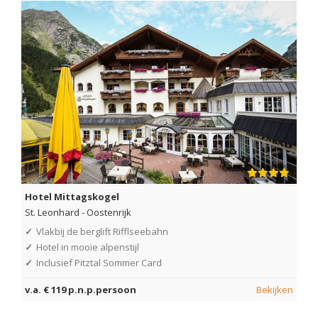
Hotel Mittagskogel
St. Leonhard
-
Oostenrijk
✓
Vlakbij de berglift Rifflseebahn
✓
Hotel in mooie alpenstijl
✓
Inclusief Pitztal Sommer Card
v.a. € 119 p.n.p.persoon
Bekijken