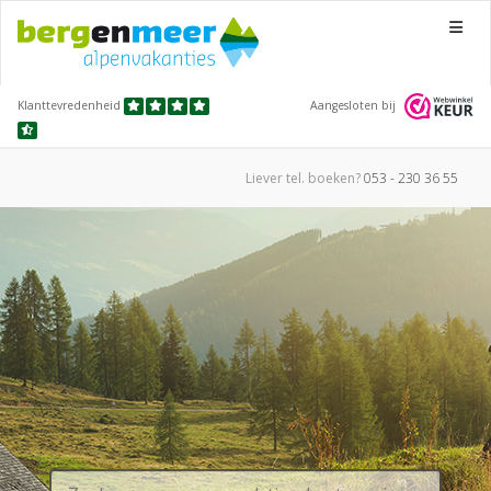
Menu
Klanttevredenheid
Aangesloten bij
Liever tel.
boeken?
053 - 230 36 55