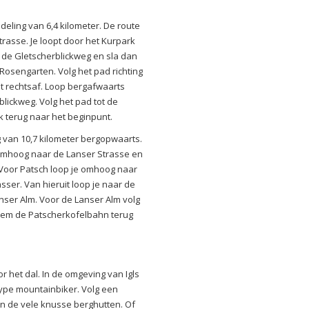
eling van 6,4 kilometer. De route
strasse. Je loopt door het Kurpark
e de Gletscherblickweg en sla dan
Rosengarten. Volg het pad richting
t rechtsaf. Loop bergafwaarts
lickweg. Volg het pad tot de
k terug naar het beginpunt.
 van 10,7 kilometer bergopwaarts.
 omhoog naar de Lanser Strasse en
 Voor Patsch loop je omhoog naar
ser. Van hieruit loop je naar de
nser Alm. Voor de Lanser Alm volg
eem de Patscherkofelbahn terug
 het dal. In de omgeving van Igls
k type mountainbiker. Volg een
n de vele knusse berghutten. Of