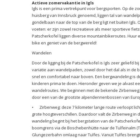
Actieve zomervakantie in Igls
Igls is een prima vertrekpunt voor bergsporten. Op de z
huisberg van Innsbruck genoemd, liggen tal van wandelp
gondelbaan naar de top van de berg ligt net buiten Igls. O
voeten: er zijn zowel recreatieve als meer sportieve fie
Patscherkofel liggen diverse mountainbikeroutes. Huur e
bike en geniet van de bergwereld!
Wandelen
Door de ligging bij de Patscherkofel is Igls zeer geliefd bi
variatie aan wandelpaden, zowel door het dal als in de
snel en comfortabel naar boven. Een bergwandeling is 
kinderen prima te doen. Hieronder geven we je alvast ee
wandelroutes. We beginnen met de bekende Zirbenweg; 
door een van de grootste alpendennenbossen van Euro
•
Zirbenweg: deze 7 kilometer lange route verloopt lic
grote hoogteverschillen. Daardoor valt de Zirbenweg in d
wandeling begint bij het bergstation van de Patscherkof
boomgrens via de Boschebenhütte naar de Tulfeinalm (T
Glungezerbahn omlaag naar Tulfes. Vanuit Tulfes brengt b