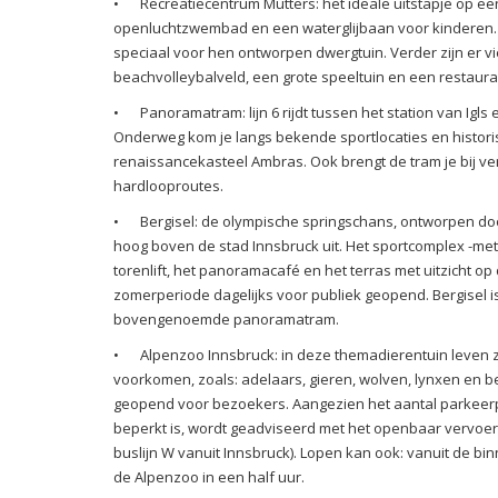
•
Recreatiecentrum Mutters: het ideale uitstapje op ee
openluchtzwembad en een waterglijbaan voor kinderen. D
speciaal voor hen ontworpen dwergtuin. Verder zijn er v
beachvolleybalveld, een grote speeltuin en een restaura
•
Panoramatram: lijn 6 rijdt tussen het station van Igls
Onderweg kom je langs bekende sportlocaties en historis
renaissancekasteel Ambras. Ook brengt de tram je bij ve
hardlooproutes.
•
Bergisel: de olympische springschans, ontworpen doo
hoog boven de stad Innsbruck uit. Het sportcomplex -me
torenlift, het panoramacafé en het terras met uitzicht op 
zomerperiode dagelijks voor publiek geopend. Bergisel 
bovengenoemde panoramatram.
•
Alpenzoo Innsbruck: in deze themadierentuin leven z
voorkomen, zoals: adelaars, gieren, wolven, lynxen en be
geopend voor bezoekers. Aangezien het aantal parkeerpl
beperkt is, wordt geadviseerd met het openbaar vervoe
buslijn W vanuit Innsbruck). Lopen kan ook: vanuit de bi
de Alpenzoo in een half uur.