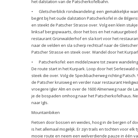
het dalstation van de Patscherkofelbahn.
•
Gletscherblick rondwandeling: een gemakkelijke wand
begint bij het oude dalstation Patscherkofel in de Bilgeri
en steekt de Patscher Strasse over. Volg een klein stukj
linksaf bergopwaarts, door het bos en het natuurgebied 
restaurant Grünwalderhof en sla kort voor het restauran
naar de velden en sla scherp rechtsaf naar de Gletscherb
Patscher Strasse en steek over. Wandel door het Kurpar
•
Patscherkofel: een middelzware tot zware wandeling
De route start in het Kurpark. Loop door het Serleswald
steek die over. Volg de Speckbacherweg richting Patsch.
de Patscher kruisweg en verder naar restaurant Heiligwas
vroegere Igler Alm en over de 1600 Almenweg naar de La
je de bospaden omhoog naar het Patscherkofelhaus. N
naar Igls.
Mountainbiken
Fietsen door bossen en weides, hoog in de bergen of door
is het allemaal mogelijk. Er zijn trails en tochten voor el
mooie route en neem een welverdiende pauze in één va