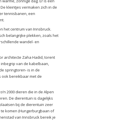
n warme, zonnige dag. Er is een
e kleintjes vermaken zich in de
ier tennisbanen, een
nt.
 en het centrum van Innsbruck.
ch belangrijke plekken, zoals het
rschillende wandel- en
r architecte Zaha Hadid, torent
t inbegrip van de kabelbaan,
de springtoren- is in de
is ook bereikbaar met de
o’n 2000 dieren die in de Alpen
ren. De dierentuin is dagelijks
aatsen bij de dierentuin zeer
r te komen (Hungerburgbaan of
nnenstad van Innsbruck bereik je