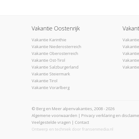
Vakantie Oostenrijk
Vakant
Vakantie Karinthie
Vakantie
Vakantie Niederosterreich
Vakantie
Vakantie Oberosterreich
Vakanti
Vakantie Ost-Tirol
Vakantie
Vakantie Salzburgerland
Vakantie
Vakantie Steiermark
Vakantie Tirol
Vakantie Vorarlberg
© Berg en Meer alpenvakanties, 2008 - 2026
Algemene voorwaarden
|
Privacy verklaring en disclaime
Veelgestelde vragen
|
Contact
Ontwerp en techniek door
fransenmedia.nl