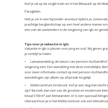
leef je uit op de single trails en in het Bikepark op de Mu
Paragliden
Heb je zin in een bijzonder avontuur tijdens je zomervaka
prachtige berglandschap op een heel andere manier erv
een van de aanbieders in de omgeving van Igls en geniet 
Tips voor je vakantie in Igls
Vakantie in Igls is plezier voor jong en oud. Wij geven gr
je verblijf te halen:
•
Lamawandeling: de lama’s van pension Aschlandhof i
omgeving zien. Een wandeling met deze vriendelijke dier
voor meer informatie contact op met pension Aschlandhof,
wandelingen zijn alleen op afspraak mogelijk.
•
Kletterzentrum Innsbruck: tref je een dag met slecht w
zijn? Bezoek dan een van de grootste en modernste klimce
totaal 5700 m² aan klimwanden. Er is een speciaal klimged
Uiteraard kun je in het Kletterzentrum ook een klimuitru