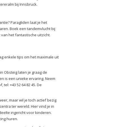
ttereralm bij Innsbruck.
ntie? Paragliden laat je het
aren. Boek een tandemvlucht bij
van het fantastische uitzicht.
aag enkele tips om het maximale uit
n Obsteig laten je graag de
en is een unieke ervaring. Neem
 tel: +43 52 64 82 45. De
eer, maar wil je toch actief bezig
ntra ter wereld. Hier vind je in
eelte ingericht voor kinderen.
sting huren.