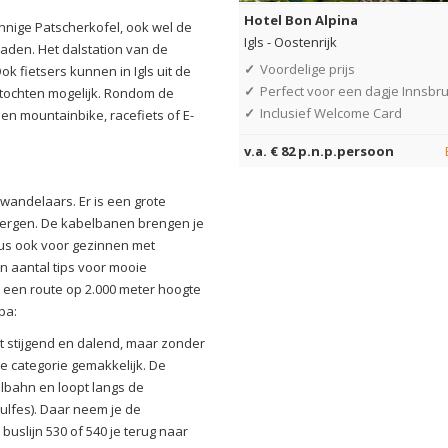
Hotel Bon Alpina
onnige Patscherkofel, ook wel de
Igls
-
Oostenrijk
aden. Het dalstation van de
✓
Voordelige prijs
ok fietsers kunnen in Igls uit de
✓
Perfect voor een dagje Innsbr
tstochten mogelijk. Rondom de
✓
Inclusief Welcome Card
en mountainbike, racefiets of E-
v.a. € 82 p.n.p.persoon
j wandelaars. Er is een grote
 bergen. De kabelbanen brengen je
dus ook voor gezinnen met
n aantal tips voor mooie
een route op 2.000 meter hoogte
pa:
ht stijgend en dalend, maar zonder
e categorie gemakkelijk. De
elbahn en loopt langs de
ulfes). Daar neem je de
uslijn 530 of 540 je terug naar