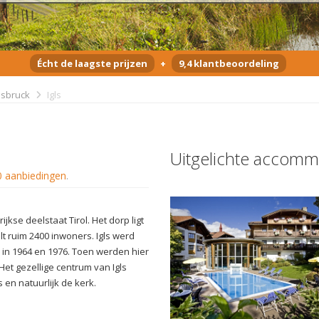
Écht de laagste prijzen
+
9,4 klantbeoordeling
nsbruck
Igls
Uitgelichte accomm
0 aanbiedingen
.
ijkse deelstaat Tirol. Het dorp ligt
t ruim 2400 inwoners. Igls werd
in 1964 en 1976. Toen werden hier
et gezellige centrum van Igls
s en natuurlijk de kerk.