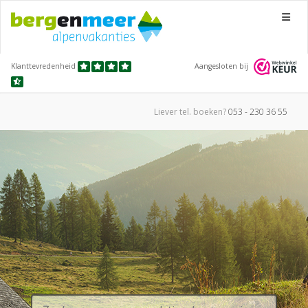
Menu
Klanttevredenheid
Aangesloten bij
Liever tel.
boeken?
053 - 230 36 55