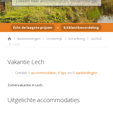
Écht de laagste prijzen
+
9,4 klantbeoordeling
Bestemmingen
Oostenrijk
Vorarlberg
Lechtal
Lech
Vakantie Lech
Ontdek
1 accommodatie
,
0 tips
en
0 aanbiedingen
.
Zomervakantie in Lech.
Uitgelichte accommodaties