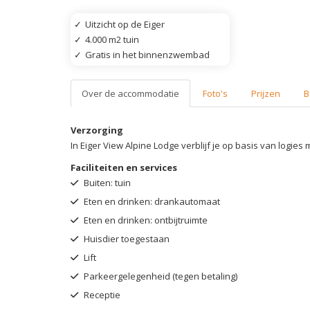
✓
Uitzicht op de Eiger
✓
4.000 m2 tuin
✓
Gratis in het binnenzwembad
Over de accommodatie
Foto's
Prijzen
B
Verzorging
In Eiger View Alpine Lodge verblijf je op basis van logies m
Faciliteiten en services
Buiten: tuin
Eten en drinken: drankautomaat
Eten en drinken: ontbijtruimte
Huisdier toegestaan
Lift
Parkeergelegenheid (tegen betaling)
Receptie