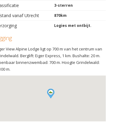
assificatie
3-sterren
stand vanaf Utrecht
870km
rzorging
Logies met ontbijt.
igging
ger View Alpine Lodge ligt op 700 m van het centrum van
indelwald. Berglift: Eiger Express, 1 km. Bushalte: 20 m.
enbaar binnenzwembad: 700 m. Hoogte Grindelwald:
100 m.