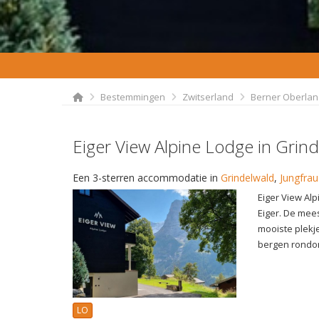
Bestemmingen
Zwitserland
Berner Oberla
Eiger View Alpine Lodge in Grin
Een 3-sterren accommodatie in
Grindelwald
,
Jungfrau
Eiger View Alp
Eiger. De mee
mooiste plekj
bergen rondom
LO