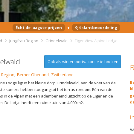
Écht de laagste prijzen
+
9,4 klantbeoordeling
nd
Jungfrau Region
Grindelwald
Eiger View Alpine Lodge
delwald
Ook als wintersportvakantie te boeken
B
 Region
,
Berner Oberland
,
Zwitserland
.
Be
ine Lodge ligt in het kleine dorp Grindelwald, aan de voet van de
kl
ste kamers hebben toegang tot het terras rondom. Eén van de
g
es in de Alpen met een adembenemd uitzicht op de Eiger en de
de
. De lodge heeft een ruime tuin van 4.000 m2.
I
V