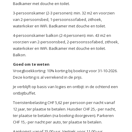
Badkamer met douche en toilet.
3-persoonskamer (2-3 personen): min. 32 m2 en voorzien
van 2-persoonsbed, 1-persoonssofabed, zithoek,
waterkoker en WiFi. Badkamer met douche en toilet.
4-persoonskamer balkon (2-4 personen): min. 43 m2 en
voorzien van 2-persoonsbed, 2-persoonssofabed, zithoek,
waterkoker en WiFi. Badkamer met douche en toilet.
Balkon.
Goed om te weten
Vroegboekkorting: 10% korting bij boeking voor 31-10-2026.
Deze korting is al verrekend in de prijs.
Je verblijft op basis van logies en ontbijt: in de ochtend een
ontbijtbuffet.
Toeristenbelasting CHF 5,62 per persoon per nacht vanaf
12 jaar, ter plaatse te betalen. Huisdier CHF 25,- per nacht,
ter plaatse te betalen (na boeking doorgeven). Parkeren
CHF 15,- per nacht per auto, ter plaatse te betalen.
Aankomst: vanaf 15.00 uur. Vertrek: voor 11.00 uur.