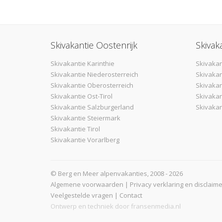
Skivakantie Oostenrijk
Skivak
Skivakantie Karinthie
Skivakan
Skivakantie Niederosterreich
Skivakan
Skivakantie Oberosterreich
Skivaka
Skivakantie Ost-Tirol
Skivakan
Skivakantie Salzburgerland
Skivakan
Skivakantie Steiermark
Skivakantie Tirol
Skivakantie Vorarlberg
© Berg en Meer alpenvakanties, 2008 - 2026
Algemene voorwaarden
|
Privacy verklaring en disclaime
Veelgestelde vragen
|
Contact
Ontwerp en techniek door
fransenmedia.nl