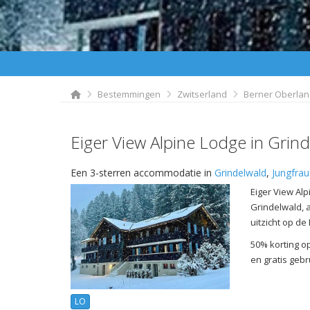
Bestemmingen
Zwitserland
Berner Oberla
Eiger View Alpine Lodge in Grin
Een 3-sterren accommodatie in
Grindelwald
,
Jungfrau
Eiger View Alp
Grindelwald, 
uitzicht op d
50% korting o
en gratis gebr
LO