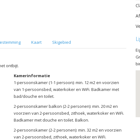
Cl
Af
Ve
L
estemming
Kaart
Skigebied
Ei
Gr
bi
et ontbijt.
Kamerinformatie
1-persoonskamer (1-1 persoon): min. 12 m2 en voorzien
van 1-persoonsbed, waterkoker en WiFi. Badkamer met
bad/douche en toilet.
2-persoonskamer balkon (2-2 personen): min. 20 m2 en
voorzien van 2-persoonsbed, zithoek, waterkoker en WiFi.
Badkamer met douche en toilet. Balkon.
2-persoonskamer (2-2 personen): min. 32 m2 en voorzien
van 2-persoonsbed, zithoek, waterkoker en WiFi.