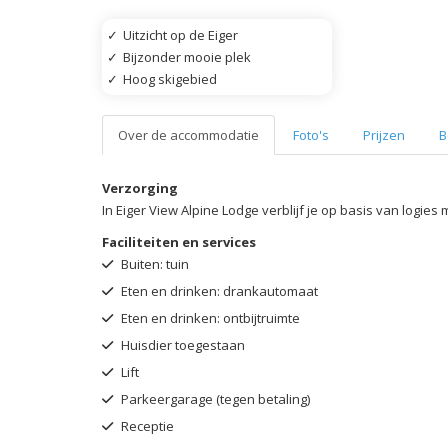
✓
Uitzicht op de Eiger
✓
Bijzonder mooie plek
✓
Hoog skigebied
Over de accommodatie
Foto's
Prijzen
B
Verzorging
In Eiger View Alpine Lodge verblijf je op basis van logies m
Faciliteiten en services
Buiten: tuin
Eten en drinken: drankautomaat
Eten en drinken: ontbijtruimte
Huisdier toegestaan
Lift
Parkeergarage (tegen betaling)
Receptie