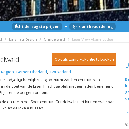
Écht de laagste prijzen
+
9,4 klantbeoordeling
nd
Jungfrau Region
Grindelwald
Eiger View Alpine Lodge
delwald
Ook als zomervakantie te boeken
B
 Region
,
Berner Oberland
,
Zwitserland
.
Be
ine Lodge ligt heerlijk rustig op 700 m van het centrum van
kl
aan de voet van de Eiger. Prachtige plek met een adembenemend
g
e Eiger en de bergen rondom.
de
p de entree in het Sportcentrum Grindelwald met binnenzwembad
uik van de lokale bussen.
I
V