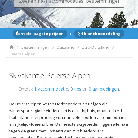
Écht de laagste prijzen
+
9,4 klantbeoordeling
Bestemmingen
Duitsland
Zuid-Duitsland
Beierse Alpen
Skivakantie Beierse Alpen
Ontdek
1 accommodatie
,
0 tips
en
0 aanbiedingen
.
De Beierse Alpen weten Nederlanders en Belgen als
wintersportregio te vinden. Het is dicht bij huis, maar toch echt
buitenland, met prachtige natuur, vele soorten accommodaties
en rijkelijk vloeiend bier. De meeste skigebieden liggen allemaal
tegen de grens met Oostenrijk en zijn hierdoor erg
sneeuwzeker. Daarnaast vind je hier veel mooie dorpjes,