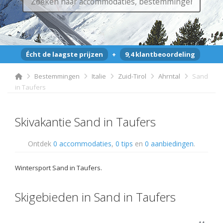
Écht de laagste prijzen
+
9,4 klantbeoordeling
Bestemmingen
Italie
Zuid-Tirol
Ahrntal
Sand
in Taufers
Skivakantie Sand in Taufers
Ontdek
0 accommodaties
,
0 tips
en
0 aanbiedingen
.
Wintersport Sand in Taufers.
Skigebieden in Sand in Taufers