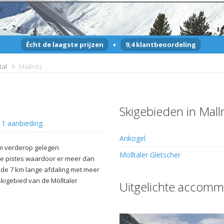
Écht de laagste prijzen
+
9,4 klantbeoordeling
tal
Mallnitz
Skigebieden in Malln
n
1 aanbieding
.
Ankogel
 km verderop gelegen
Molltaler Gletscher
de pistes waardoor er meer dan
n de 7 km lange afdaling met meer
skigebied van de Mölltaler
Uitgelichte accomm