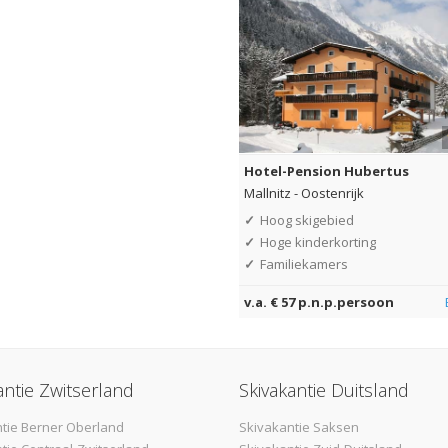
Hotel-Pension Hubertus
Mallnitz
-
Oostenrijk
✓
Hoog skigebied
✓
Hoge kinderkorting
✓
Familiekamers
v.a. € 57 p.n.p.persoon
antie Zwitserland
Skivakantie Duitsland
tie Berner Oberland
Skivakantie Saksen