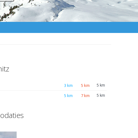
itz
3 km
5 km
5 km
5 km
7 km
5 km
odaties