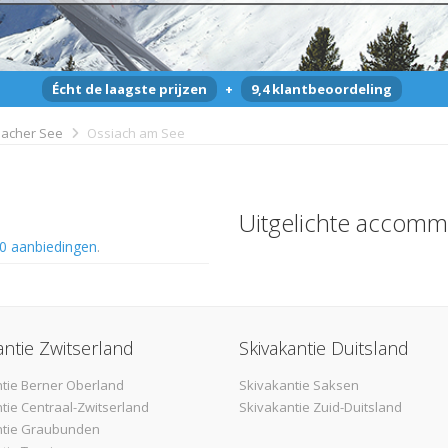
Écht de laagste prijzen
+
9,4 klantbeoordeling
iacher See
Ossiach am See
Uitgelichte accomm
0 aanbiedingen
.
antie Zwitserland
Skivakantie Duitsland
tie Berner Oberland
Skivakantie Saksen
tie Centraal-Zwitserland
Skivakantie Zuid-Duitsland
ntie Graubunden