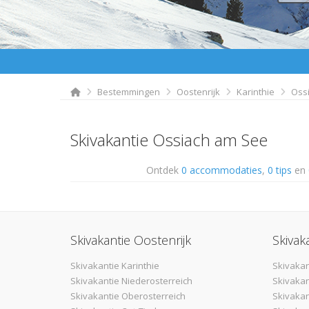
Bestemmingen
Oostenrijk
Karinthie
Oss
Skivakantie Ossiach am See
Ontdek
0 accommodaties
,
0 tips
en
Skivakantie Oostenrijk
Skivak
Skivakantie Karinthie
Skivakan
Skivakantie Niederosterreich
Skivakan
Skivakantie Oberosterreich
Skivaka