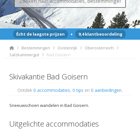
Écht de laagste prijzen
+
9,4 klantbeoordeling
Bestemmingen
Oostenrijk
Oberosterreich
Salzkammergut
Bad Goisern
Skivakantie Bad Goisern
Ontdek
0 accommodaties
,
0 tips
en
0 aanbiedingen
.
Sneeuwschoen wandelen in Bad Goisern.
Uitgelichte accommodaties