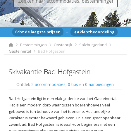
Écht de laagste prijzen
+
9,4 klantbeoordeling
Bestemmingen
Oostenrijk
Salzburgerland
Gasteinertal
Bad Hofgastein
Skivakantie Bad Hofgastein
Ontdek
2 accommodaties
,
0 tips
en
0 aanbiedingen
.
Bad Hofgastein ligt in een vlak gedeelte van het Gasteinertal.
Het is een modern dorp waar tussen boerenhoeves veel
gebouwd is ten behoeve van het toerisme. Het landelijke
karakter is echter bewaard gebleven. Er is een groot openbaar
zwembad. Bad Hofgastein is ideaal voor beginners met een
ruim assortiment blauwe en rode pistes op een grote