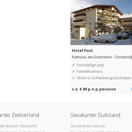
Hotel Post
Ramsau am Dachstein
-
Oostenrij
✓
Voordelige prijs
✓
Familiekamers
✓
Skiën in Schladming-Dachstein
v.a. € 80 p.n.p.persoon
antie Zwitserland
Skivakantie Duitsland
tie Berner Oberland
Skivakantie Saksen