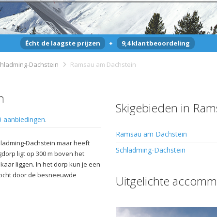
Écht de laagste prijzen
+
9,4 klantbeoordeling
hladming-Dachstein
Ramsau am Dachstein
n
Skigebieden in Ra
0 aanbiedingen
.
Ramsau am Dachstein
hladming-Dachstein maar heeft
Schladming-Dachstein
gdorp ligt op 300 m boven het
kaar liggen. In het dorp kun je een
 tocht door de besneeuwde
Uitgelichte accomm