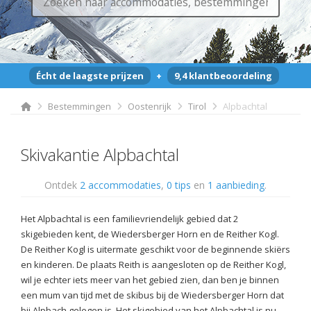
Écht de laagste prijzen
+
9,4 klantbeoordeling
Bestemmingen
Oostenrijk
Tirol
Alpbachtal
Skivakantie Alpbachtal
Ontdek
2 accommodaties
,
0 tips
en
1 aanbieding
.
Het Alpbachtal is een familievriendelijk gebied dat 2
skigebieden kent, de Wiedersberger Horn en de Reither Kogl.
De Reither Kogl is uitermate geschikt voor de beginnende skiërs
en kinderen. De plaats Reith is aangesloten op de Reither Kogl,
wil je echter iets meer van het gebied zien, dan ben je binnen
een mum van tijd met de skibus bij de Wiedersberger Horn dat
bij Alpbach gelegen is. Het skigebied van het Alpbachtal is nu