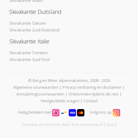
Skivakantie Wallis
Skivakantie Duitsland
Skivakantie Saksen
Skivakantie Zuid-Duitsland
Skivakantie Italie
Skivakantie Trentino
Skivakantie Zuid-Tirol
© Berg en Meer alpenvakanties, 2008 - 2026
Algemene voorwaarden
|
Privacy verklaring en disclaimer
|
Annuleringsvoorwaarden
|
Ontevreden tijdens de reis
|
Veelgestelde vragen
|
Contact
Veilig betalen met
Volg ons op
Ontwerp en techniek door
fransenmedia.nl
| test 2