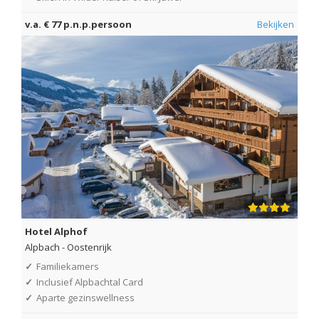
v.a. € 77 p.n.p.persoon
Bekijken
Hotel Alphof
Alpbach
-
Oostenrijk
✓
Familiekamers
✓
Inclusief Alpbachtal Card
✓
Aparte gezinswellness