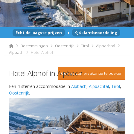
Écht de laagste prijzen
+
9,4 klantbeoordeling
Bestemmingen
Oostenrijk
Tirol
Alpbachtal
Alpbach
Hotel Alphof
Hotel Alphof in Alpbach
Ook als zomervakantie te boeken
Een 4-sterren accommodatie in
Alpbach
,
Alpbachtal
,
Tirol
,
Oostenrijk
.