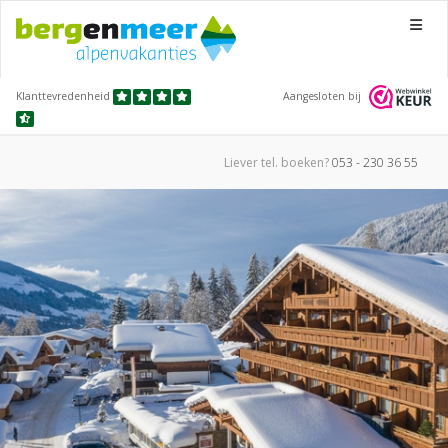
Menu
Klanttevredenheid
Aangesloten bij
Liever tel.
boeken?
053 - 230 36 55