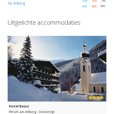
158
150
56
Ski Arlberg
km
km
km
Uitgelichte accommodaties
Hotel Basur
Flirsch am Arlberg
-
Oostenrijk