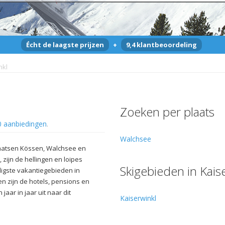
Écht de laagste prijzen
+
9,4 klantbeoordeling
nkl
Zoeken per plaats
0 aanbiedingen
.
Walchsee
plaatsen Kössen, Walchsee en
 zijn de hellingen en loipes
Skigebieden in Kais
lligste vakantiegebieden in
en zijn de hotels, pensions en
aar in jaar uit naar dit
Kaiserwinkl