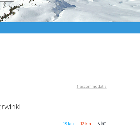
1 accommodatie
erwinkl
19 km
12 km
6 km