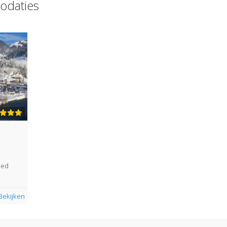
odaties
ied
Bekijken