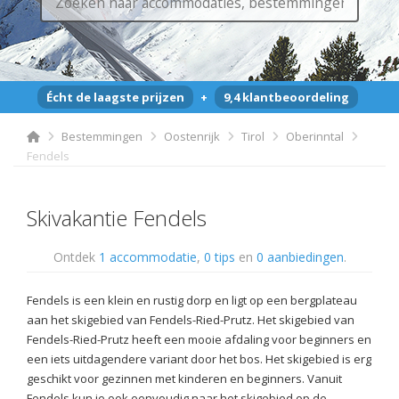
Écht de laagste prijzen
+
9,4 klantbeoordeling
Bestemmingen
Oostenrijk
Tirol
Oberinntal
Fendels
Skivakantie Fendels
Ontdek
1 accommodatie
,
0 tips
en
0 aanbiedingen
.
Fendels is een klein en rustig dorp en ligt op een bergplateau
aan het skigebied van Fendels-Ried-Prutz. Het skigebied van
Fendels-Ried-Prutz heeft een mooie afdaling voor beginners en
een iets uitdagendere variant door het bos. Het skigebied is erg
geschikt voor gezinnen met kinderen en beginners. Vanuit
Fendels kun je ook eenvoudig naar het skigebied op de