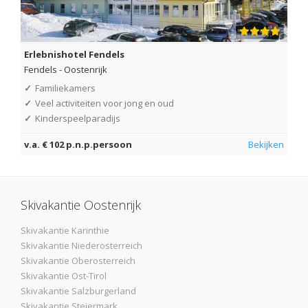
Erlebnishotel Fendels
Fendels
-
Oostenrijk
✓
Familiekamers
✓
Veel activiteiten voor jong en oud
✓
Kinderspeelparadijs
v.a. € 102 p.n.p.persoon
Bekijken
Skivakantie Oostenrijk
Skivakantie Karinthie
Skivakantie Niederosterreich
Skivakantie Oberosterreich
Skivakantie Ost-Tirol
Skivakantie Salzburgerland
Skivakantie Steiermark