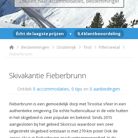
Écht de laagste prijzen
+
9,4 klantbeoordeling
Bestemmingen
Oostenrijk
Tirol
Pillerseetal
Fieberbrunn
Skivakantie Fieberbrunn
Ontdek
0 accommodaties
,
0 tips
en
0 aanbiedingen
.
Fieberbrunn is een gemoedelijk dorp met Tiroolse sfeer in een
authentieke omgeving. De echte huttencultuur in de vele hutten
in het skigebied is zeer populair en bekend. Sinds 2015
aangesloten bij het gebied Skicircus waardoor een zeer
uitgestrekt skigebied ontstaan is met 270 km piste! Ook de
apres-ski is in Fieberbrunn goed vertegenwoordigd. In de