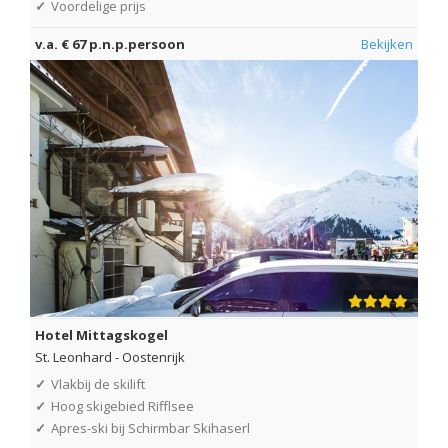
✓
Voordelige prijs
v.a. € 67 p.n.p.persoon
Bekijken
Hotel Mittagskogel
St. Leonhard
-
Oostenrijk
✓
Vlakbij de skilift
✓
Hoog skigebied Rifflsee
✓
Apres-ski bij Schirmbar Skihaserl