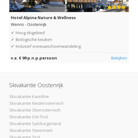
Hotel Alpina Nature & Wellness
Wenns
-
Oostenrijk
✓
Hoog skigebied
✓
Biologische keuken
✓
Inclusief sneeuwschoenwandeling
v.a. € 99 p.n.p.persoon
Bekijken
Skivakantie Oostenrijk
Skivakantie Karinthie
Skivakantie Niederosterreich
Skivakantie Oberosterreich
Skivakantie Ost-Tirol
Skivakantie Salzburgerland
Skivakantie Steiermark
Skivakantie Tirol