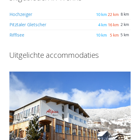
Hochzeiger
10 km
22 km
8 km
Pitztaler Gletscher
4 km
16 km
2 km
Rifflsee
10 km
5 km
5 km
Uitgelichte accommodaties