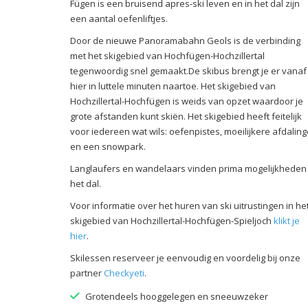
Fügen is een bruisend apres-ski leven en in het dal zijn
een aantal oefenliftjes.
Door de nieuwe Panoramabahn Geols is de verbinding
met het skigebied van Hochfügen-Hochzillertal
tegenwoordig snel gemaakt.De skibus brengt je er vanaf
hier in luttele minuten naartoe. Het skigebied van
Hochzillertal-Hochfügen is weids van opzet waardoor je
grote afstanden kunt skiën. Het skigebied heeft feitelijk
voor iedereen wat wils: oefenpistes, moeilijkere afdalin
en een snowpark.
Langlaufers en wandelaars vinden prima mogelijkheden 
het dal.
Voor informatie over het huren van ski uitrustingen in he
skigebied van Hochzillertal-Hochfügen-Spieljoch
klikt je
hier
.
Skilessen reserveer je eenvoudig en voordelig bij onze
partner
Checkyeti
.
Grotendeels hooggelegen en sneeuwzeker