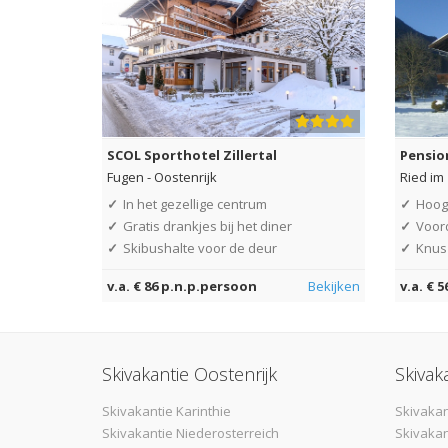
SCOL Sporthotel Zillertal
Pensio
Fugen
-
Oostenrijk
Ried im 
✓
In het gezellige centrum
✓
Hoog
✓
Gratis drankjes bij het diner
✓
Voor
✓
Skibushalte voor de deur
✓
Knus 
v.a. € 86 p.n.p.persoon
Bekijken
v.a. € 
Skivakantie Oostenrijk
Skivak
Skivakantie Karinthie
Skivakan
Skivakantie Niederosterreich
Skivakan