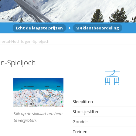
Écht de laagste prijzen
+
9,4 klantbeoordeling
lertal-Hochfugen-Spieljoch
n-Spieljoch
Sleepliften
Stoeltjesliften
Klik op de skikaart om hem
te vergroten.
Gondels
l
Treinen