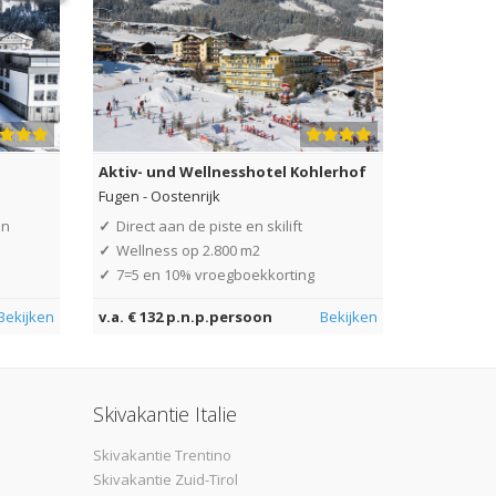
Aktiv- und Wellnesshotel Kohlerhof
Fugen
-
Oostenrijk
en
✓
Direct aan de piste en skilift
✓
Wellness op 2.800 m2
✓
7=5 en 10% vroegboekkorting
Bekijken
v.a. € 132 p.n.p.persoon
Bekijken
Skivakantie Italie
Skivakantie Trentino
Skivakantie Zuid-Tirol