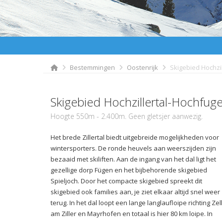
Bestemmingen
Oostenrijk
Skigebied Hochzil
Skigebied Hochzillertal-Hochfuge
Hoogte 550m - 2.400m. Geen gletsjer aanwezig.
Het brede Zillertal biedt uitgebreide mogelijkheden voor
wintersporters. De ronde heuvels aan weerszijden zijn
bezaaid met skiliften. Aan de ingang van het dal ligt het
gezellige dorp Fügen en het bijbehorende skigebied
Spieljoch. Door het compacte skigebied spreekt dit
skigebied ook families aan, je ziet elkaar altijd snel weer
terug. In het dal loopt een lange langlaufloipe richting Zel
am Ziller en Mayrhofen en totaal is hier 80 km loipe. In