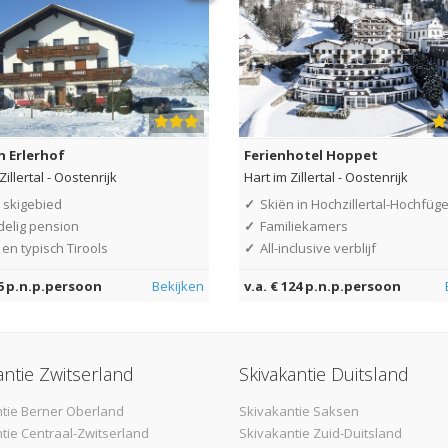
n Erlerhof
Ferienhotel Hoppet
Zillertal
-
Oostenrijk
Hart im Zillertal
-
Oostenrijk
 skigebied
✓
Skiën in Hochzillertal-Hochfüg
delig pension
✓
Familiekamers
en typisch Tirools
✓
All-inclusive verblijf
56 p.n.p.persoon
Bekijken
v.a. € 124 p.n.p.persoon
antie Zwitserland
Skivakantie Duitsland
tie Berner Oberland
Skivakantie Saksen
tie Centraal-Zwitserland
Skivakantie Zuid-Duitsland