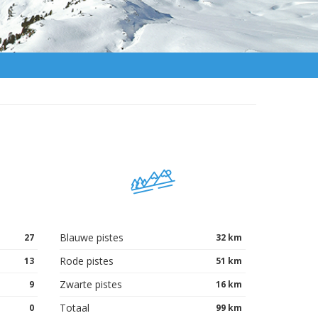
Blauwe pistes
27
32 km
Rode pistes
13
51 km
Zwarte pistes
9
16 km
Totaal
0
99 km