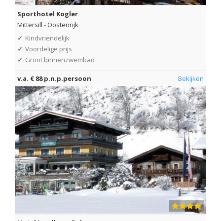
Sporthotel Kogler
Mittersill
-
Oostenrijk
✓
Kindvriendelijk
✓
Voordelige prijs
✓
Groot binnenzwembad
v.a. € 88 p.n.p.persoon
Bekijken