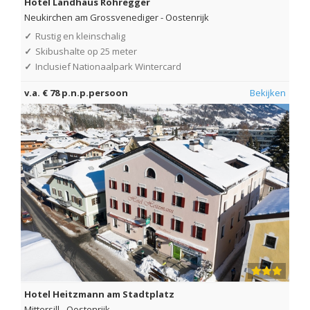
Hotel Landhaus Rohregger
Neukirchen am Grossvenediger
-
Oostenrijk
✓
Rustig en kleinschalig
✓
Skibushalte op 25 meter
✓
Inclusief Nationaalpark Wintercard
v.a. € 78 p.n.p.persoon
Bekijken
Hotel Heitzmann am Stadtplatz
Mittersill
-
Oostenrijk