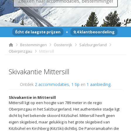
Écht de laagste prijzen
+
9,4 klantbeoordeling
Bestemmingen
Oostenrijk
Salzburgerland
Oberpinzgau
Mittersill
Skivakantie Mittersill
Ontdek
2 accommodaties
,
1 tip
en
1 aanbieding
.
Skivakantie in Mittersill
Mittersill ligt op een hoogte van 789 meter in de regio
Oberpinzgau in het Salzburgerland. Het authentieke stadje ligt
dicht bij het bekende skioord Kitzbühel. Mittersill heeft geen
eigen skigebied, maar gelukkig is het grote skigebied van
Kitzbühel en Kirchberg (KitzSki) dichtbij. De Panoramabahn die