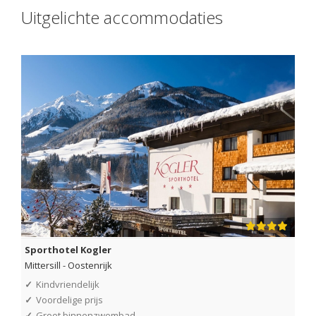
Uitgelichte accommodaties
Sporthotel Kogler
Mittersill
-
Oostenrijk
✓
Kindvriendelijk
✓
Voordelige prijs
✓
Groot binnenzwembad