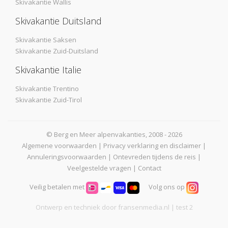
Skivakantie Wallis
Skivakantie Duitsland
Skivakantie Saksen
Skivakantie Zuid-Duitsland
Skivakantie Italie
Skivakantie Trentino
Skivakantie Zuid-Tirol
© Berg en Meer alpenvakanties, 2008 - 2026
Algemene voorwaarden
|
Privacy verklaring en disclaimer
|
Annuleringsvoorwaarden
|
Ontevreden tijdens de reis
|
Veelgestelde vragen
|
Contact
Veilig betalen met
Volg ons op
Ontwerp en techniek door
fransenmedia.nl
| test 2