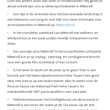
Even iets anders doen dan skiën of snowboarden? Wij geven je
alvast enkele tips voor je wintersportvakantie in Mittersill:
•
Een ritje in de arrenslee door het besneeuwde landschap is
een belevenis voor jong en oud. Kijk voor meer informatie over
arrensleetochten in Mittersill op:
Mittersill.info
•
In het overdekte zwembad van Mittersill met wellness en
whirlpool kun je een paar uurtjes heerlijk ontspannen na het
skiën.
•
Een avondje uit in Mittersill? In bioscoop/theater Lichtspiele
Mittersill kun je op vrijdag-, zaterdag- en zondagavond terecht
voor een goede film, toneelstuk of een concert.
•
Is het weer te slecht om de piste op te gaan? Dan is een
bezoek aan het Nationalparkzentrum Hohe Tauern een goed
idee. Hier kom je op een leuke manier alles te weten over de
flora en fauna van Nationaal Park Hohe Tauern. De
indrukwekkende 360° panoramafilm is een aanrader.
•
Felberturmmuseum: het hoofdgebouw van dit museum in
Mittersill is een toren die stamt uit de 12e eeuw. Op de drie