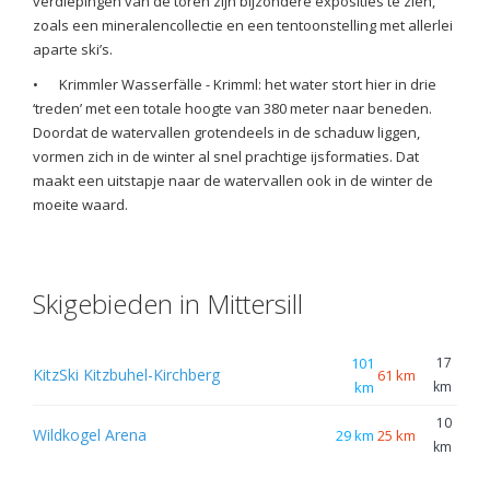
verdiepingen van de toren zijn bijzondere exposities te zien,
zoals een mineralencollectie en een tentoonstelling met allerlei
aparte ski’s.
•
Krimmler Wasserfälle - Krimml: het water stort hier in drie
‘treden’ met een totale hoogte van 380 meter naar beneden.
Doordat de watervallen grotendeels in de schaduw liggen,
vormen zich in de winter al snel prachtige ijsformaties. Dat
maakt een uitstapje naar de watervallen ook in de winter de
moeite waard.
Skigebieden in Mittersill
101
17
KitzSki Kitzbuhel-Kirchberg
61 km
km
km
10
Wildkogel Arena
29 km
25 km
km