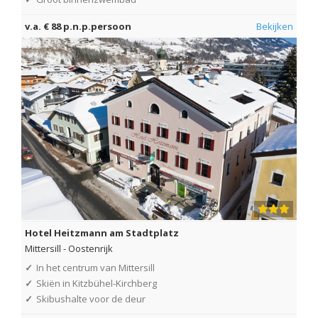
v.a. € 88 p.n.p.persoon
Bekijken
Hotel Heitzmann am Stadtplatz
Mittersill
-
Oostenrijk
✓
In het centrum van Mittersill
✓
Skiën in Kitzbühel-Kirchberg
✓
Skibushalte voor de deur