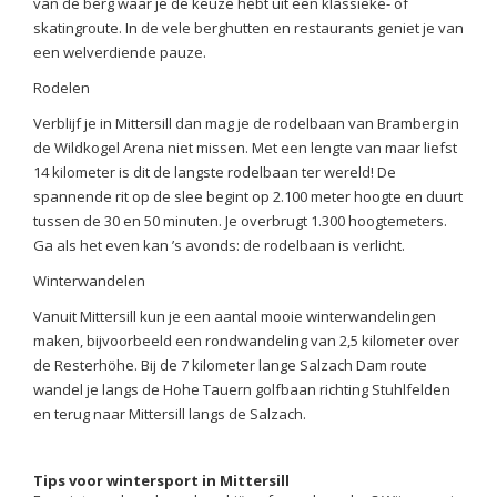
van de berg waar je de keuze hebt uit een klassieke- of
skatingroute. In de vele berghutten en restaurants geniet je van
een welverdiende pauze.
Rodelen
Verblijf je in Mittersill dan mag je de rodelbaan van Bramberg in
de Wildkogel Arena niet missen. Met een lengte van maar liefst
14 kilometer is dit de langste rodelbaan ter wereld! De
spannende rit op de slee begint op 2.100 meter hoogte en duurt
tussen de 30 en 50 minuten. Je overbrugt 1.300 hoogtemeters.
Ga als het even kan ’s avonds: de rodelbaan is verlicht.
Winterwandelen
Vanuit Mittersill kun je een aantal mooie winterwandelingen
maken, bijvoorbeeld een rondwandeling van 2,5 kilometer over
de Resterhöhe. Bij de 7 kilometer lange Salzach Dam route
wandel je langs de Hohe Tauern golfbaan richting Stuhlfelden
en terug naar Mittersill langs de Salzach.
Tips voor wintersport in Mittersill