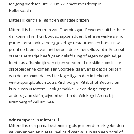
toegang biedt tot KitzSki ligt 6 kilometer verderop in
Hollersbach.
Mittersill: centrale ligging en gunstige prijzen
Mittersill is het centrum van Oberpinzgau. Bewoners uit het hele
dal komen hier hun boodschappen doen. Behalve winkels vind
je in Mittersill ook genoeg gezellige restaurants en bars. En wist
je dat de fabriek van het beroemde skimerk Blizzard in Mittersill
staat? Het stadje heeft geen dalafdaling of eigen skigebied, je
bent dus afhankelijk van eigen vervoer of de skibus om bij de
skigebieden te komen. Het voordeel daarvan is dat de prijzen
van de accommodaties hier lager liggen dan in bekende
wintersportplaatsen zoals Kirchberg of Kitzbühel. Bovendien
kun je vanuit Mittersill ook gemakkelijk een dagje ergens
anders gaan skiën, bijvoorbeeld in de Wildkogel Arena bij
Bramberg of Zell am See.
Wintersport in Mittersill
Mittersill is een prima bestemming als je meerdere skigebieden
wil verkennen en niet te veel geld kwijt wil zijn aan een hotel of