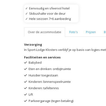
✓
Eenvoudig en sfeervol hotel
✓
Skibushalte voor de deur
✓
Hele seizoen 7=6 aanbieding
Over de accommodatie
Foto's
Prijzen
B
Verzorging
In Sport-Lodge Klosters verblijf je op basis van logies met 
Faciliteiten en services
Babybed
Eten en drinken: ontbijtruimte
Huisdier toegestaan
Kinderen: binnenspeelruimte
Kinderen: tafeltennis
Lift
Parkeergarage (tegen betaling)