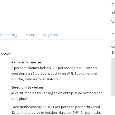
Cl
Af
Ve
L
estemming
Kaart
Skigebied
Sp
va
Sk
ontbijt.
Kamerinformatie
2-persoonskamer balkon (2-2 personen): min. 19 m2 en
voorzien van 2-persoonsbed, tv en WiFi. Badkamer met
douche, föhn en toilet. Balkon.
Goed om te weten
Je verblijft op basis van logies en ontbijt: in de ochtend een
ontbijtbuffet.
Toeristenbelasting CHF 6,11 per persoon per nacht vanaf
12 jaar, ter plaatse te betalen. Huisdier CHF 15,- per nacht,