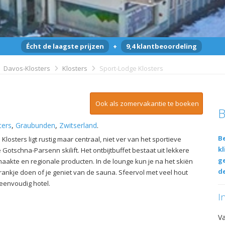
Écht de laagste prijzen
+
9,4 klantbeoordeling
Davos-Klosters
Klosters
Sport-Lodge Klosters
Ook als zomervakantie te boeken
B
ters
,
Graubunden
,
Zwitserland
.
Be
 Klosters ligt rustig maar centraal, niet ver van het sportieve
kl
Gotschna-Parsenn skilift. Het ontbijtbuffet bestaat uit lekkere
g
aakte en regionale producten. In de lounge kun je na het skiën
de
rankje doen of je geniet van de sauna. Sfeervol met veel hout
eenvoudig hotel.
I
V