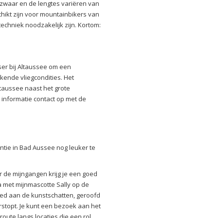
lzwaar en de lengtes variëren van
schikt zijn voor mountainbikers van
echniek noodzakelijk zijn. Kortom:
ser bij Altaussee om een
ende vliegcondities. Het
Altaussee naast het grote
informatie contact op met de
antie in Bad Aussee nog leuker te
r de mijngangen krijg je een goed
 met mijnmascotte Sally op de
eed aan de kunstschatten, geroofd
rstopt. Je kunt een bezoek aan het
ute langs locaties die een rol