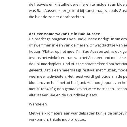
de heuvels en kristalheldere meren te midden van bloei
was Bad Aussee zeer geliefd bij kunstenaars, zoals Gu
die hier de zomer doorbrachten.
Actieve zomervakantie in Bad Aussee
De prachtige omgeving van Bad Aussee nodigt uit om erop
of zwemmen in één van de meren. Of wat dacht je van ee
houten ‘Plätte’, op het meer? In Bad Aussee zelf is ook g
tevens het winkelcentrum van het Ausseerland met elk
de Chlumeckyplatz. Bad Aussee staat bekend om het Narz
gevierd. Dat is een meerdaags festival met muziek, m
veel meer activiteiten. Het feest wordt gehouden in de p
bloeien: van half mei tot half juni. Het hoogtepunt van h
met 30 tot 40 figuren gemaakt van witte narcissen. Het b
Altausseer See en de Grundlsee plaats.
Wandelen
Met vele kilometers aan wandelpaden kun je de omgevin
verkennen. Enkele mooie routes: