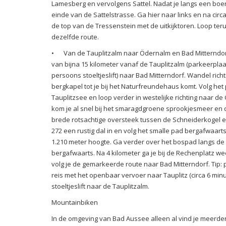
Lamesberg en vervolgens Sattel. Nadat je langs een boer
einde van de Sattelstrasse. Ga hier naar links en na circ
de top van de Tressenstein met de uitkijktoren. Loop ter
dezelfde route.
•
Van de Tauplitzalm naar Ödernalm en Bad Mitterndo
van bijna 15 kilometer vanaf de Tauplitzalm (parkeerplaa
persoons stoeltjeslift) naar Bad Mitterndorf. Wandel rich
bergkapel tot je bij het Naturfreundehaus komt. Volg het
Tauplitzsee en loop verder in westelijke richting naar de 
kom je al snel bij het smaragdgroene sprookjesmeer en d
brede rotsachtige oversteek tussen de Schneiderkogel 
272 een rustig dal in en volg het smalle pad bergafwaar
1.210 meter hoogte. Ga verder over het bospad langs d
bergafwaarts. Na 4 kilometer ga je bij de Rechenplatz w
volg je de gemarkeerde route naar Bad Mitterndorf. Tip: p
reis met het openbaar vervoer naar Tauplitz (circa 6 mi
stoeltjeslift naar de Tauplitzalm.
Mountainbiken
In de omgeving van Bad Aussee alleen al vind je meerde