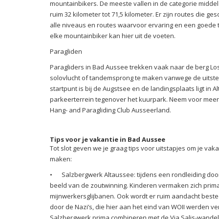
mountainbikers. De meeste vallen in de categorie midde
ruim 32 kilometer tot 71,5 kilometer. Er zijn routes die ge
alle niveaus en routes waarvoor ervaring en een goede t
elke mountainbiker kan hier uit de voeten.
Paragliden
Paragliders in Bad Aussee trekken vaak naar de berg Lo
solovlucht of tandemsprong te maken vanwege de uitstek
startpunt is bij de Augstsee en de landingsplaats ligt in 
parkeerterrein tegenover het kuurpark. Neem voor meer 
Hang- and Paragliding Club Ausseerland.
Tips voor je vakantie in Bad Aussee
Tot slot geven we je graag tips voor uitstapjes om je vak
maken:
•
Salzbergwerk Altaussee: tijdens een rondleiding doo
beeld van de zoutwinning. Kinderen vermaken zich prima
mijnwerkersglijbanen. Ook wordt er ruim aandacht best
door de Nazi’s, die hier aan het eind van WOII werden ve
Salzbergwerk prima combineren met de Via Salis-wandelro