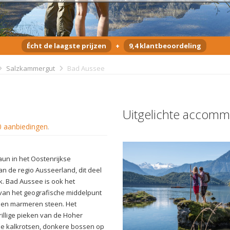
Écht de laagste prijzen
+
9,4 klantbeoordeling
Salzkammergut
Bad Aussee
Uitgelichte accomm
0 aanbiedingen
.
aun in het Oostenrijkse
an de regio Ausseerland, dit deel
k. Bad Aussee is ook het
 van het geografische middelpunt
 een marmeren steen. Het
llige pieken van de Hoher
jze kalkrotsen, donkere bossen op