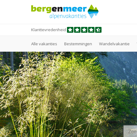
Klanttevredenheid
Alle vakanties
Bestemmingen
Wandelvakantie