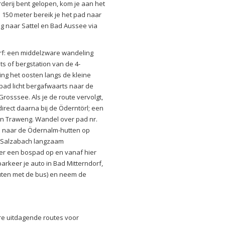
derij bent gelopen, kom je aan het
a 150 meter bereik je het pad naar
ug naar Sattel en Bad Aussee via
rf: een middelzware wandeling
ts of bergstation van de 4-
ting het oosten langs de kleine
 pad licht bergafwaarts naar de
Grosssee. Als je de route vervolgt,
irect daarna bij de Öderntörl; een
en Traweng. Wandel over pad nr.
ts naar de Ödernalm-hutten op
e Salzabach langzaam
eer een bospad op en vanaf hier
arkeer je auto in Bad Mitterndorf,
nuten met de bus) en neem de
re uitdagende routes voor