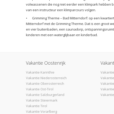
volwassenen die nog niet eerder een klimpark hebben b
van een instructeur een klimparcours volgen.
•
Grimming Therme – Bad Mitterndorf: op een kwartiert
Mitterndorf met de Grimming Therme. Dat is een groot w
en vier buitenbaden, een saunadorp, ontspanningsruimt
kinderen met een waterglijbaan en kinderbad.
Vakantie Oostenrijk
Vakant
Vakantie Karinthie
Vakantie
Vakantie Niederosterreich
Vakantie
Vakantie Oberosterreich
Vakanti
Vakantie Ost-Tirol
Vakantie
Vakantie Salzburgerland
Vakantie
Vakantie Steiermark
Vakantie Tirol
Vakantie Vorarlberg