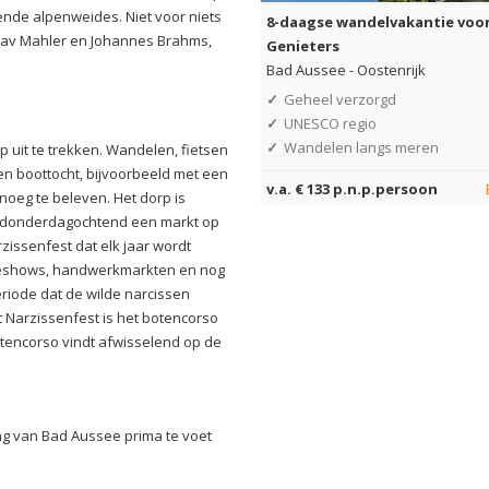
ende alpenweides. Niet voor niets
8-daagse wandelvakantie voo
stav Mahler en Johannes Brahms,
Genieters
Bad Aussee
-
Oostenrijk
✓
Geheel verzorgd
✓
UNESCO regio
✓
Wandelen langs meren
 uit te trekken. Wandelen, fietsen
n boottocht, bijvoorbeeld met een
v.a. € 133 p.n.p.persoon
enoeg te beleven. Het dorp is
e donderdagochtend een markt op
issenfest dat elk jaar wordt
odeshows, handwerkmarkten en nog
eriode dat de wilde narcissen
et Narzissenfest is het botencorso
otencorso vindt afwisselend op de
g van Bad Aussee prima te voet