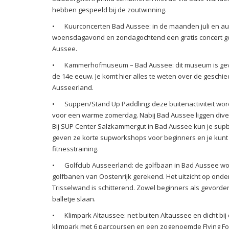
hebben gespeeld bij de zoutwinning.
•
Kuurconcerten Bad Aussee: in de maanden juli en au
woensdagavond en zondagochtend een gratis concert ge
Aussee.
•
Kammerhofmuseum – Bad Aussee: dit museum is geve
de 14e eeuw. Je komt hier alles te weten over de geschied
Ausseerland.
•
Suppen/Stand Up Paddling: deze buitenactiviteit word
voor een warme zomerdag. Nabij Bad Aussee liggen dive
Bij SUP Center Salzkammergut in Bad Aussee kun je sup
geven ze korte supworkshops voor beginners en je kunt
fitnesstraining.
•
Golfclub Ausseerland: de golfbaan in Bad Aussee wo
golfbanen van Oostenrijk gerekend. Het uitzicht op onde
Trisselwand is schitterend. Zowel beginners als gevord
balletje slaan.
•
Klimpark Altaussee: net buiten Altaussee en dicht bij
klimpark met 6 parcoursen en een zogenoemde Flying Fox