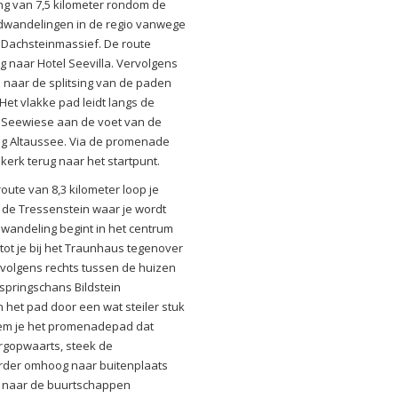
g van 7,5 kilometer rondom de
ndwandelingen in de regio vanwege
et Dachsteinmassief. De route
ng naar Hotel Seevilla. Vervolgens
 naar de splitsing van de paden
Het vlakke pad leidt langs de
e Seewiese aan de voet van de
ing Altaussee. Via de promenade
kerk terug naar het startpunt.
oute van 8,3 kilometer loop je
 de Tressenstein waar je wordt
 wandeling begint in het centrum
tot je bij het Traunhaus tegenover
ervolgens rechts tussen de huizen
springschans Bildstein
 het pad door een wat steiler stuk
eem je het promenadepad dat
ergopwaarts, steek de
rder omhoog naar buitenplaats
os naar de buurtschappen