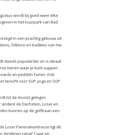
gustus wordt bij goed weer elke
geven in het kuurpark van Bad
stigd in een prachtig gebouw uit
enis, folklore en tradities van het
t steeds populairder en is ideaal
rse meren waar je kunt suppen.
boards en peddels huren. Ook
 er terecht voor SUP yoga en SUP
rdt tot de mooist gelegen
r andere de Dachstein, Loser en
erden kunnen op de golfbaan een
 de Loser Panoramastrasse ligt dit
. Kinderen vanaf 7 jaar en