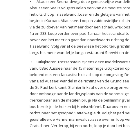
•
Altausseer Seerundweg: deze gemakkelijke wandelin
Altausseer See is volgens velen een van de mooiste ro
het uitzicht op Trisselwand, Loser en de gletsjers van h
begint in Kurpark Altaussee. Loop in zuidoostelijke richti
via de zuidoever van het meer door een schaduwrijk bos
1a en 233. Loop verder over pad 1a naar het strandcafé. 
oever van het meer en gaat dan noordwaarts richting d
Tisselwand. Volg vanaf de Seewiese het pad terug richt
langs het meer wandel je langs restaurant Seewirt en de 
•
Uitkijktoren Tressenstein: tijdens deze middelzware r
vanuit Bad Aussee naar de 15 meter hoge uitkijktoren op
beloond met een fantastisch uitzicht op de omgeving. De
van Bad Aussee: wandel in de richting van de Grundlsee 
de St. Paul kerk komt. Sla hier linksaf over de brug en v
door omhoog naar de landingsplaats van de voormalige 
(herkenbaar aan de metalen brug). Na de beklimming van
bos bereik je de huizen bij Hanischbühel. Daarboven n
rechts naar het grindpad Sattelweg leidt. Volg het pad b
geasfalteerde Hennermannwaldstrasse over en loop ve
Gratschner. Verderop, bij een bocht, loop je door het b